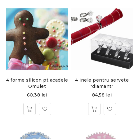
4 forme silicon pt acadele
4 inele pentru servete
Omulet
"diamant"
60,38
lei
84,58
lei