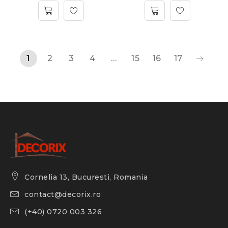
1
2
3
4
…
15
16
17
Cornelia 13, Bucuresti, Romania
contact@decorix.ro
(+40) 0720 003 326