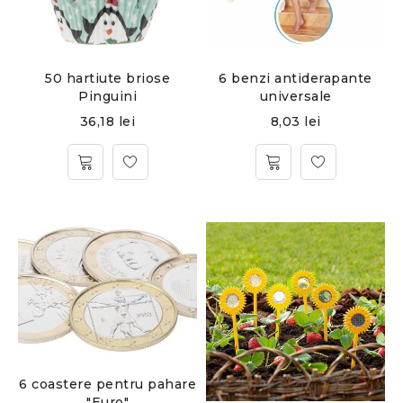
50 hartiute briose
6 benzi antiderapante
Pinguini
universale
36,18
lei
8,03
lei
6 coastere pentru pahare
"Euro"