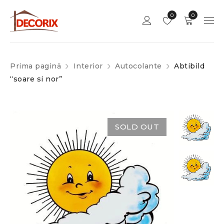
0
0
Prima pagină
Interior
Autocolante
Abtibild
“soare si nor”
SOLD OUT