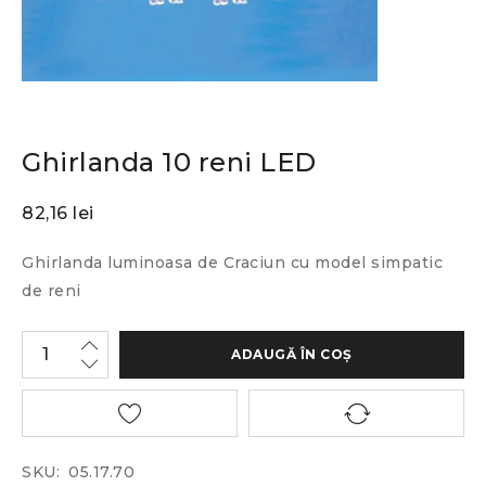
Ghirlanda 10 reni LED
82,16
lei
Ghirlanda luminoasa de Craciun cu model simpatic
de reni
ADAUGĂ ÎN COȘ
SKU:
05.17.70