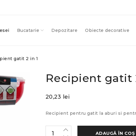
esei
Bucatarie
Depozitare
Obiecte decorative
pient gatit 2 in 1
Recipient gatit 
20,23
lei
Recipient pentru gatit la aburi si pent
ADAUGĂ ÎN COȘ