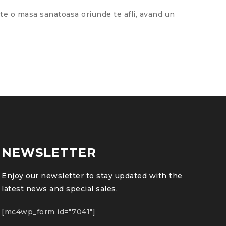
ste o masa sanatoasa oriunde te afli, avand un
NEWSLETTER
Enjoy our newsletter to stay updated with the
latest news and special sales.
[mc4wp_form id="7041"]