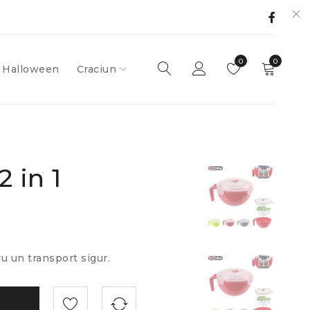
0
0
Halloween
Craciun
2 in 1
ru un transport sigur.