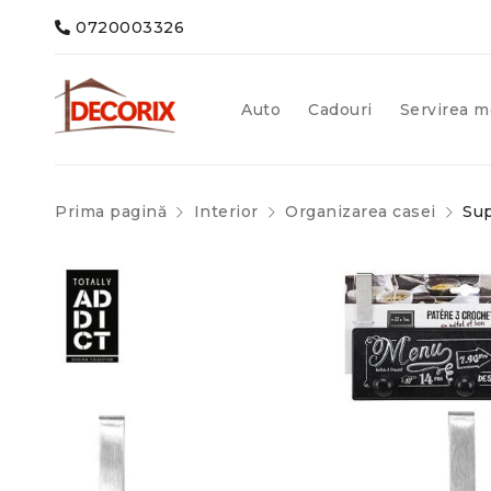
0720003326
Auto
Cadouri
Servirea m
Prima pagină
Interior
Organizarea casei
Sup