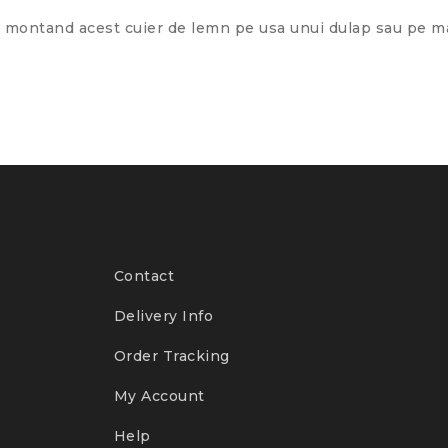
c, montand acest cuier de lemn pe usa unui dulap sau pe ma
Contact
Delivery Info
Order Tracking
My Account
Help