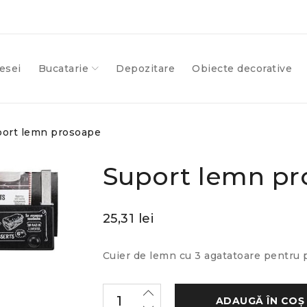
esei
Bucatarie
Depozitare
Obiecte decorative
ort lemn prosoape
Suport lemn p
25,31
lei
Cuier de lemn cu 3 agatatoare pentru 
ADAUGĂ ÎN COȘ