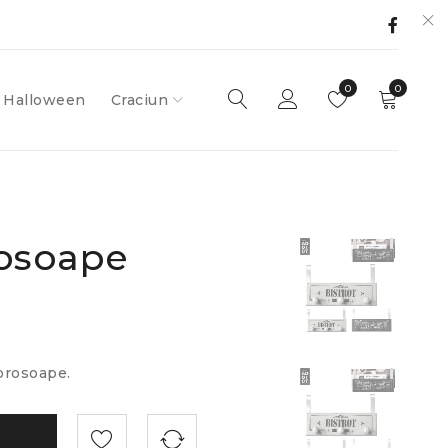
0
0
Halloween
Craciun
rosoape
prosoape.