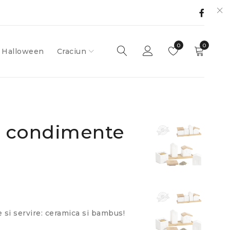
0
0
Halloween
Craciun
t condimente
 si servire: ceramica si bambus!